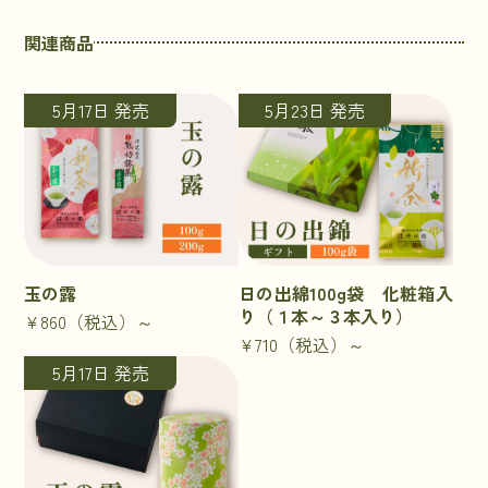
関連商品
5月17日 発売
5月23日 発売
玉の露
日の出綿100g袋 化粧箱入
り（１本～３本入り）
¥860
（税込）～
¥710
（税込）～
5月17日 発売